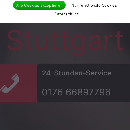
hlüsseldie
Alle Cookies akzeptieren
Nur funktionale Cookies
Datenschutz
Stuttgart
24-Stunden-Service
0176 66897796