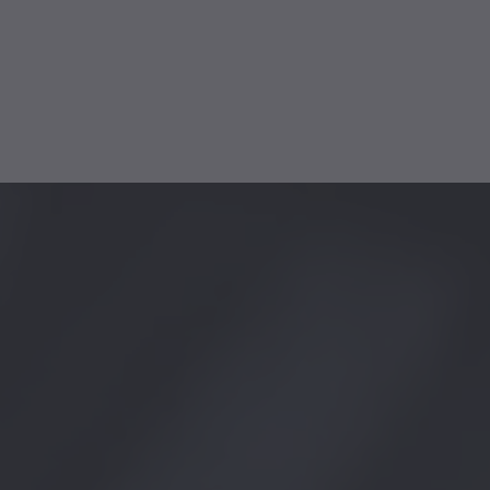
eldienst
rt